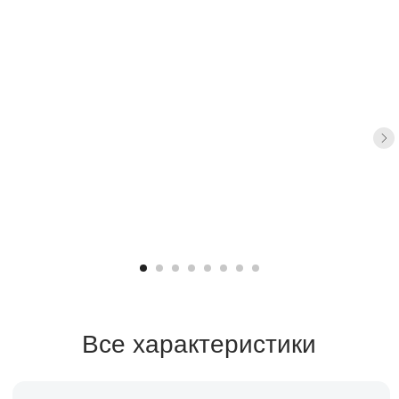
Все характеристики
Санузел
Площадь
1 санузел
25 м²
Спален
1 спальня
Срок строительства
1-2 месяца
Заказать расчет →
Заявка на кредит →