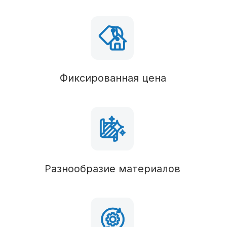
Фундамент
В состав комплектации можно вносить любые
изменения
Вид фундамента
Столбчатый/монолитный
Силовые конструкции
Пол
Брус 50х150 (обработан антисептиком),
утепление 100 мм
Наружные стены
Брус 50х100 (обработан антисептиком),
утепление 100 мм
Перегородки
Брус 50х100 (обработан антисептиком),