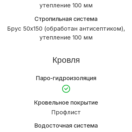
Входная дверь
Из каталога
Внутренняя отделка
Отделка стен
Вагонка
Межэтажная лестница
Электроподготовка
Обрешетка
Моечная
Отделка вагонкой сосна, душевая
кабина, бойлер
Парная