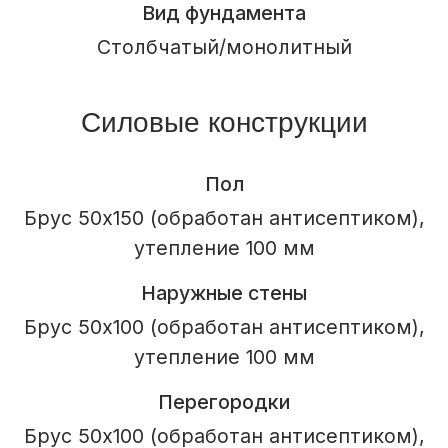
Отделка фасада
Профлист, Имитация
Отделка свесов кровли
Терраса
Балкон
Крыльцо
Окна и двери
Пятикамерные металлопластиковые окна
По проекту