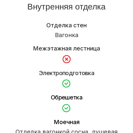
+7 (921) 710-37-55
pusk39@mail.ru
Россия, Калининград, пос. Шоссейное,
ул.Парковая 1-з.
(конец ул. Суворова)
Рассчитать проект →
Строим
Каркасные и СИП дома