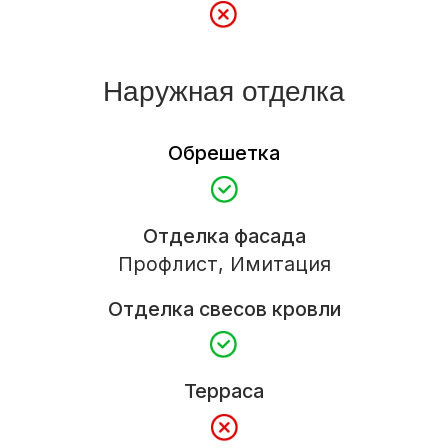
Отделка вагонкой липа, осина, полок
двойной, дровяная печь, сэндвич-труба,
отдушина
Доставка
Сборка на базе и доставка в пределах
города
Доставка и выгрузка материалов
Определяется по условиям заказчика
Гарантия
2 год