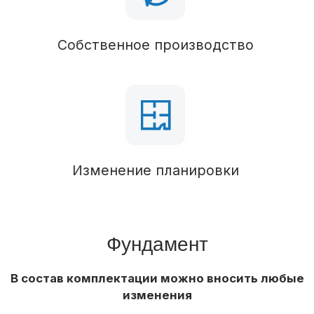
утепление 100 мм
Стропильная система
Брус 50х150 (обработан антисептиком),
утепление 100 мм
Кровля
Паро-гидроизоляция
Кровельное покрытие
Профлист
Водосточная система
Наружная отделка
Обрешетка