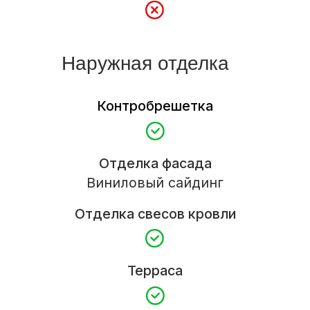
Отделка вагонкой липа, осина, полок
двойной, дровяная печь, сэндвич-труба,
отдушина
Доставка
Сборка на базе и доставка в пределах
города
Доставка и выгрузка материалов
Определяется по условиям заказчика
Гарантия
3 года