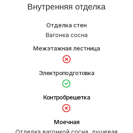
+7 (921) 710-37-55
pusk39@mail.ru
Россия, Калининград, пос. Шоссейное,
ул.Парковая 1-з.
(конец ул. Суворова)
Рассчитать проект →
Строим
Каркасные и СИП дома