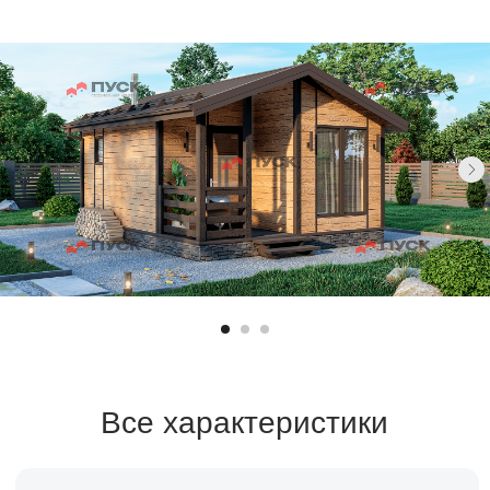
Все характеристики
Санузел
Площадь
1 санузел
27,6 м²
Спален
Возможно
Срок строительства
1-2 месяца
Заказать расчет →
Заявка на кредит →