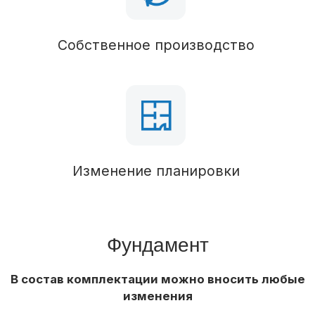
утепление 100 мм
Стропильная система
Брус 50х100 (обработан антисептиком),
утепление 100 мм
Кровля
Паро-гидроизоляция
Кровельное покрытие
Металлочерепица
Водосточная система
Наружная отделка
Контробрешетка