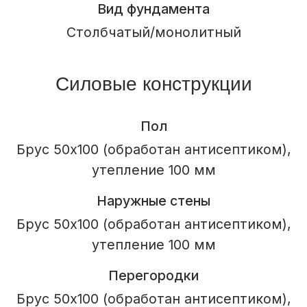
Отделка фасада
Виниловый сайдинг
Отделка свесов кровли
Терраса
Балкон
Крыльцо
Окна и двери
Пятикамерные металлопластиковые окна
По проекту