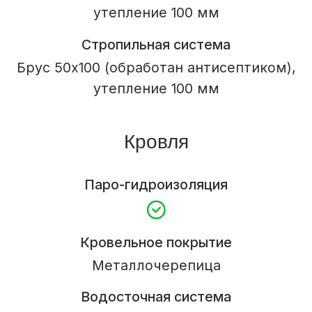
Входная дверь
Из каталога
Внутренняя отделка
Отделка стен
Вагонка сосна
Межэтажная лестница
Электроподготовка
Контробрешетка
Моечная
Отделка вагонкой сосна, душевая
кабина, бойлер
Парная