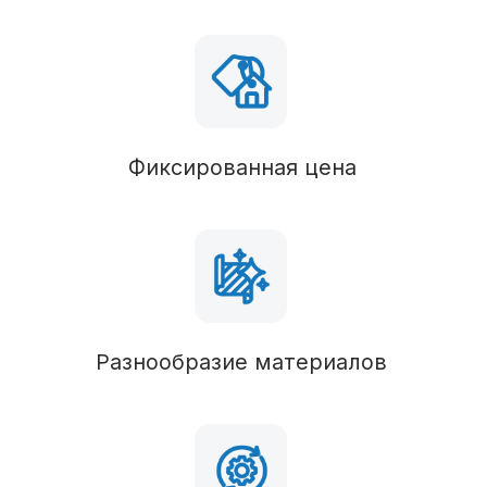
Фундамент
В состав комплектации можно вносить любые
изменения
Вид фундамента
Столбчатый/монолитный
Силовые конструкции
Пол
Брус 50х100 (обработан антисептиком),
утепление 100 мм
Наружные стены
Брус 50х100 (обработан антисептиком),
утепление 100 мм
Перегородки
Брус 50х100 (обработан антисептиком),