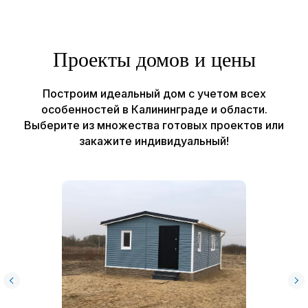
Рассчитать проект →
Проекты домов и цены
Строим
Каркасные и СИП дома
Построим идеальный дом с учетом всех
особенностей в Калининграде и области.
Садовые и модульные
дома
Выберите из множества готовых проектов или
Бани
закажите индивидуальный!
Отзывы
О компании
Наши работы
Контакты
© Все права защищены, ИП Шум Владимир Сергеевич
ИНН 390615131966
Политика конфиденциальности
Пользовательское соглашение