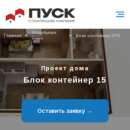
Модульные
▸
▸
Главная
Блок контейнер №15
дома
Проект дома
Блок контейнер 15
Оставить заявку →
Проект современного одноэтажного дома
28,8 м²
1 санузел
1 спальня