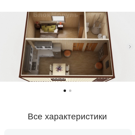
Все характеристики
Санузел
Площадь
1 санузел
28,8 м²
Спален
Стоимость
1 спальня
по запросу
Срок строительства
1 месяц
Заказать расчет →
Заявка на кредит →