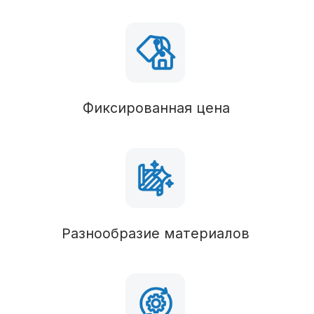
Силовые конструкции
В состав комплектации можно вносить любые
изменения
Наружные стены
Брус 50х100 (обработан антисептиком),
утепление 50 мм
Пол 1 этаж
Брус 50х100 (обработан антисептиком), ОСБ,
утепление 50 мм
Стропильная система
Брус 50х100 (обработан антисептиком),
утепление 50 мм
Кровля
Паро-гидроизоляция