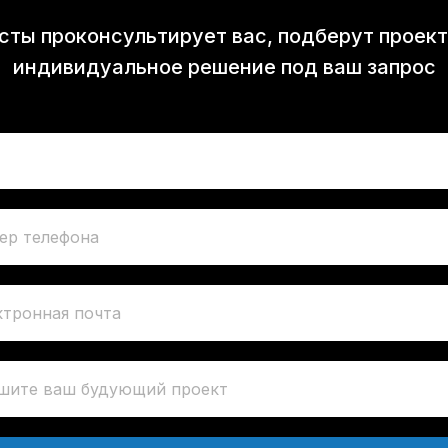
ты проконсультирует вас, подберут проек
индивидуальное решение под ваш запрос
ер телефона
ктронная почта
шите ваш будующий проект
 (921) 710-37-55
sk39@mail.ru