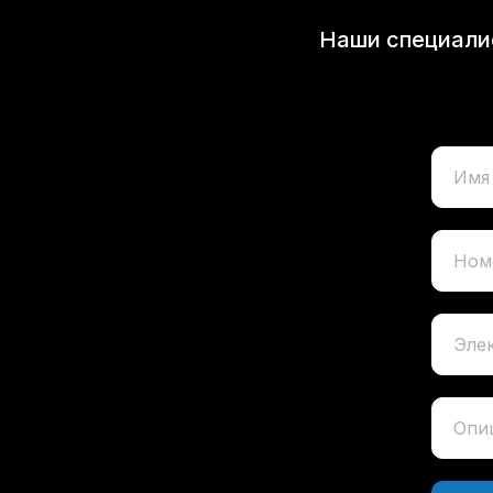
Наши специалис
Имя
Ном
Эле
Опи
+7
pu