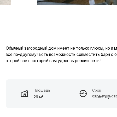
Обычный загородный дом имеет не только плюсы, но и минусы. 
все по-другому! Есть возможность совместить барн с баней ил
второй свет, который нам удалось реализовать!
Площадь
Срок
строительства
26 м²
1,5 месяц