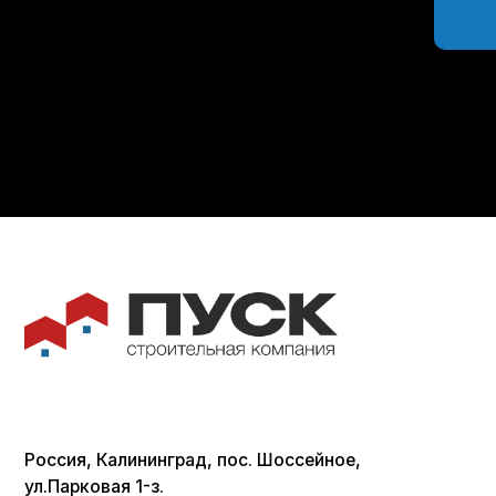
Россия, Калининград, пос. Шоссейное,
Стр
ул.Парковая 1-з.
Кар
(конец ул. Суворова)
Сад
Бан
© Все права защищены, ИП Шум Владимир Сергеевич ИНН 390615