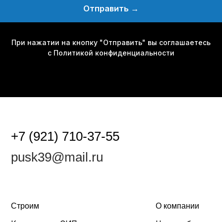
Отправить →
оим
О компании
При нажатии на кнопку "Отправить" вы соглашаетесь
с Политикой конфиденциальности
касные и СИП дома
Наши работы
овые и модульные дома
Контакты
и
131966
Политика конфиденциальности