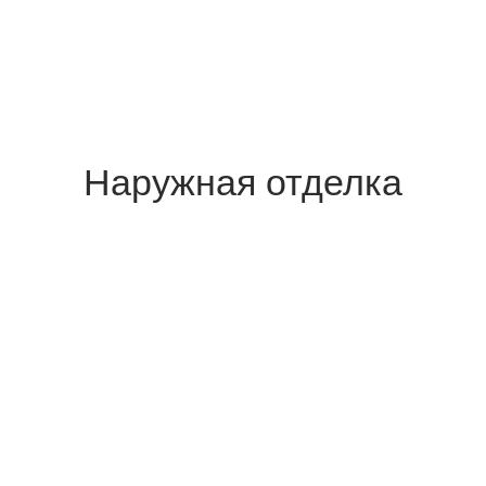
Окна и двери
По проекту
По проекту
Внутренняя отделка