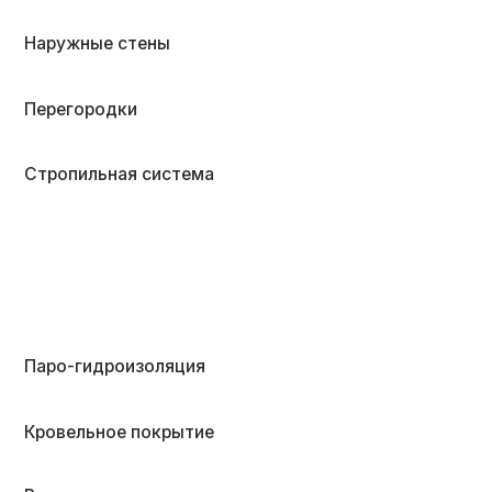
Паро-гидроизоляция
Кровельное покрытие
Водосточная система
Снегозадержатели
Отделка фасада
Отделка свесов кровли
Терраса