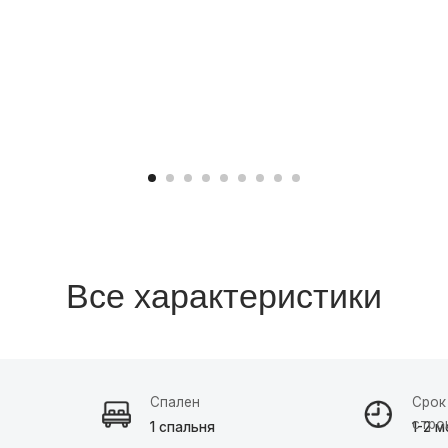
Все характеристики
Спален
Срок
строительства
1 спальня
1-2 месяца
азать расчет →
Заявка на кредит →