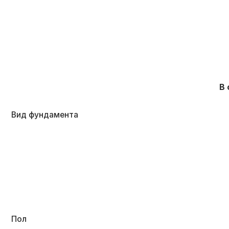
Пол
Наружные стены
Перегородки
Стропильная система