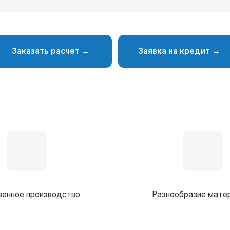
производство
Разнообразие материалов
Фундамент
в комплектации можно вносить любые изменения
Столбчатый/монолитный