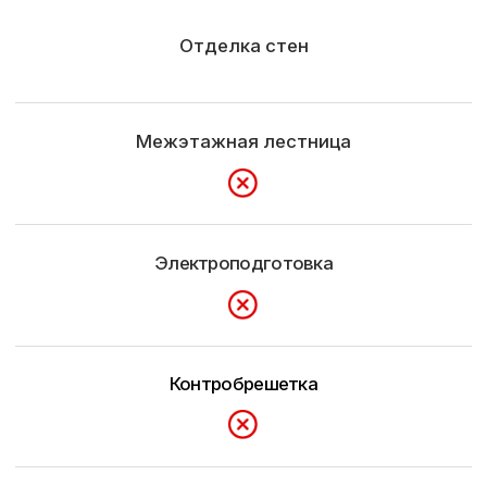
(конец ул. Суворова)
Рассчитать проект →
Строим
Каркасные и СИП дома
Садовые и модульные
дома
Бани
Отзывы
О компании
Наши работы
Контакты
© Все права защищены, ИП Шум Владимир Сергеевич
ИНН 390615131966