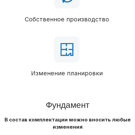
Перегородки
Брус 50х100 (обработан антисептиком),
утепление 100 мм
Стропильная система
Брус 50х150 (обработан антисептиком),
утепление 150 мм
Кровля
Паро-гидроизоляция
Кровельное покрытие
Профилированный лист
Водосточная система