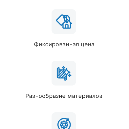
Фундамент
В состав комплектации можно вносить любые
изменения
Вид фундамента
Столбчатый/монолитный
Силовые конструкции
В состав комплектации можно вносить любые
изменения
Пол
Брус 50х150 (обработан антисептиком),
утепление 150 мм
Наружные стены
Брус 50х150 (обработан антисептиком),
утепление 150 мм