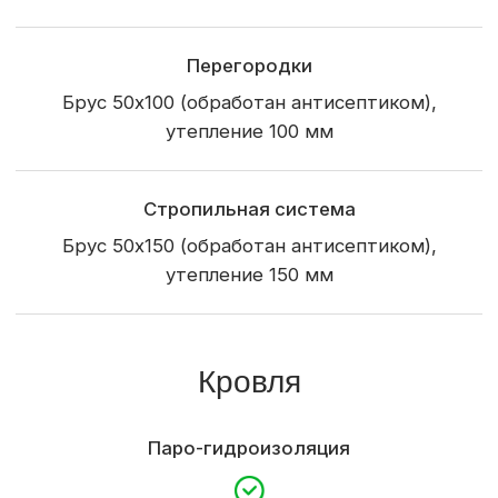
Профилированный лист, имитация бруса
Крыльцо
Окна и двери
Пятикамерные металлопластиковые окна
По проекту
Входная дверь
Из каталога
Внутренняя отделка
Отделка стен