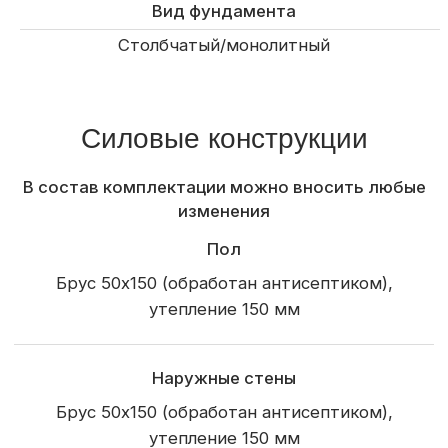
Снегозадержатели
Наружная отделка
Обрешетка
Отделка свесов кровли
Терраса
Отделка фасада