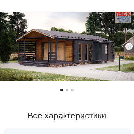
Все характеристики
Санузел
Площадь
1 санузел
69 м²
Спален
2 спальни
Срок строительства
2-3 месяца
Заказать расчет →
Заявка на кредит →