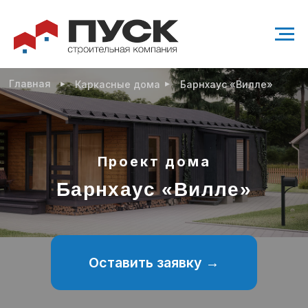
▸
▸
Главная
Каркасные дома
Барнхаус «Вилле»
Проект дома
Барнхаус «Вилле»
Оставить заявку →
Проект современного одноэтажного дома
69 м²
1 санузел
2 спальни