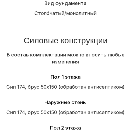
Контробрешетка
Отделка фасада
Виниловый сайдинг
Отделка свесов кровли
Терраса
Балкон
Крыльцо