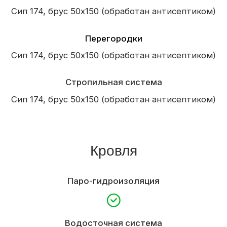
Окна и двери
Пятикамерные металлопластиковые окна
По проекту
Входная дверь
Из каталога
Внутренняя отделка
Отделка стен
OSB
Межэтажная лестница
Техническая
Электроподготовка