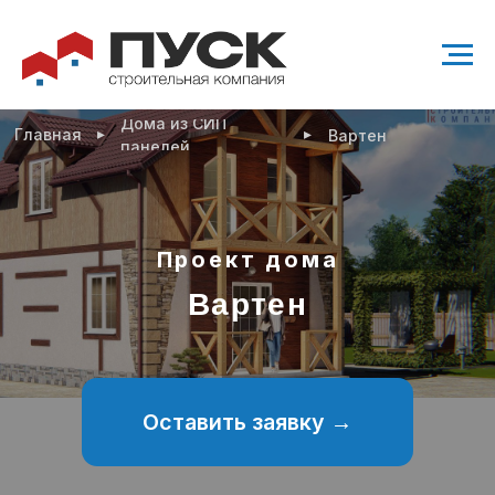
Дома из СИП
▸
▸
Главная
Вартен
панелей
Проект дома
Вартен
Оставить заявку →
Проект современного двухэтажного дома
112 м²
2 санузла
4 спальни