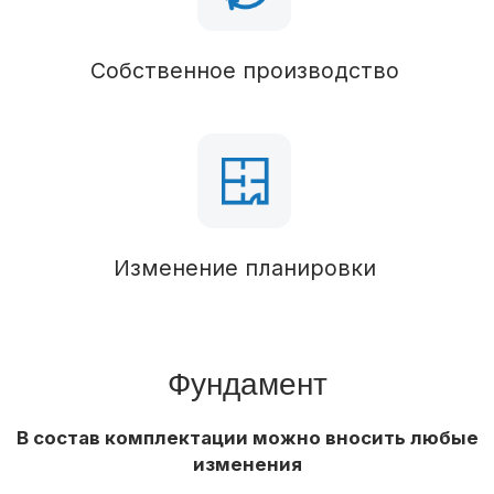
Сип 174, брус 50х150 (обработан антисептиком)
Перегородки
Сип 174, брус 50х150 (обработан антисептиком)
Стропильная система
Сип 174, брус 50х150 (обработан антисептиком)
Кровля
Паро-гидроизоляция
Водосточная система
Наружная отделка