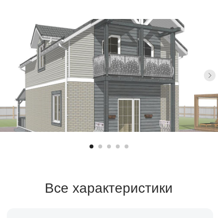
Все характеристики
Санузел
Площадь
2 санузла
112 м²
Спален
Стоимость
4 спальни
уточняйте
Срок строительства
2-3 месяца
Заказать расчет →
Заявка на кредит →