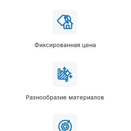
Фундамент
В состав комплектации можно вносить любые
изменения
Вид фундамента
Столбчатый/монолитный
Силовые конструкции
В состав комплектации можно вносить любые
изменения
Пол 1 этажа
Сип 174, брус 50х150 (обработан антисептиком)
Наружные стены
Сип 174, брус 50х150 (обработан антисептиком)
Пол 2 этажа