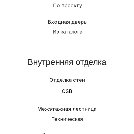
+7 (921) 710-37-55
pusk39@mail.ru
Россия, Калининград, пос. Шоссейное,
ул.Парковая 1-з.
(конец ул. Суворова)
Рассчитать проект →