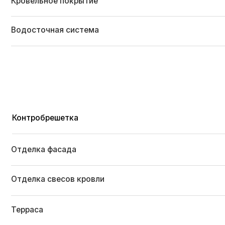
Терраса
Балкон
Крыльцо
Пятикамерные металлопластиковые окна
Входная дверь