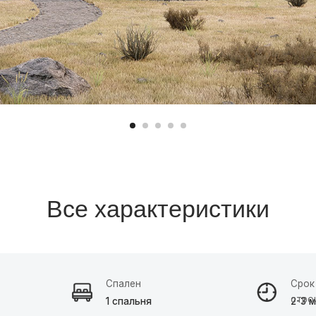
Все характеристики
Спален
Срок
строительства
1 спальня
2-3 месяца
азать расчет →
Заявка на кредит →