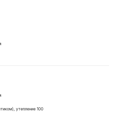
ение 100
ованная доска
ение 100 мм
ение 50 мм