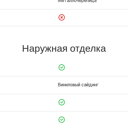
Окна и двери
По проекту
Из каталога