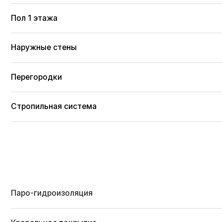
Паро-гидроизоляция
Кровельное покрытие
Водосточная система
Контробрешетка
Отделка фасада
Отделка свесов кровли