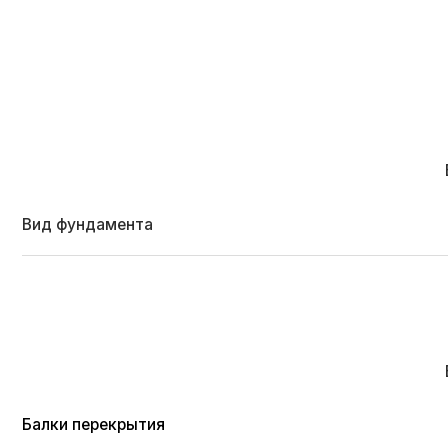
В сост
Балки перекрытия
Пол 1 этажа
Наружные стены
Перегородки
Стропильная система