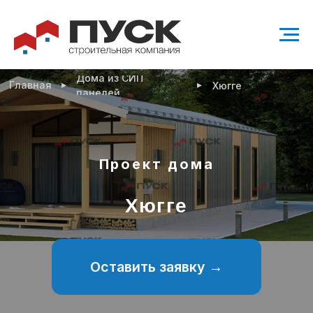
Дома из СИП
▸
▸
Главная
Хюгге
панелей
Проект дома
Хюгге
Оставить заявку →
Проект современного одноэтажного дома
95 м²
1 санузел
2 спальни