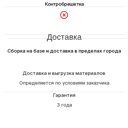
+7 (921) 710-37-55
pusk39@mail.ru
Россия, Калининград, пос. Шоссейное,
ул.Парковая 1-з.
(конец ул. Суворова)
Рассчитать проект →
Строим
Каркасные и СИП дома
Садовые и модульные
дома
Бани
Отзывы