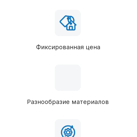
Фундамент
В состав комплектации можно вносить любые
изменения
Вид фундамента
Столбчатый/монолитный
Силовые конструкции
В состав комплектации можно вносить любые
изменения
Наружные стены
Брус 50х100 (обработан антисептиком),
утепление 100 мм
Перегородки
Брус 50х150 (обработан антисептиком),
утепление 50 мм