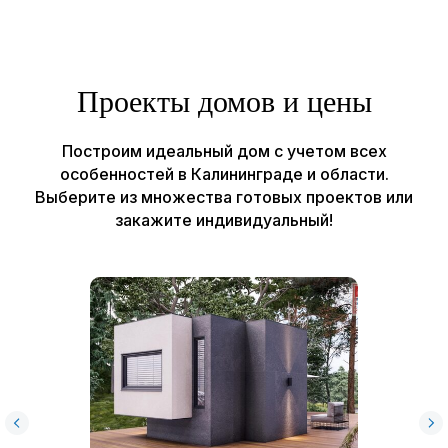
О компании
Наши работы
Контакты
Проекты домов и цены
© Все права защищены, ИП Шум Владимир Сергеевич
Построим идеальный дом с учетом всех
ИНН 390615131966
особенностей в Калининграде и области.
Политика конфиденциальности
Выберите из множества готовых проектов или
Пользовательское соглашение
закажите индивидуальный!