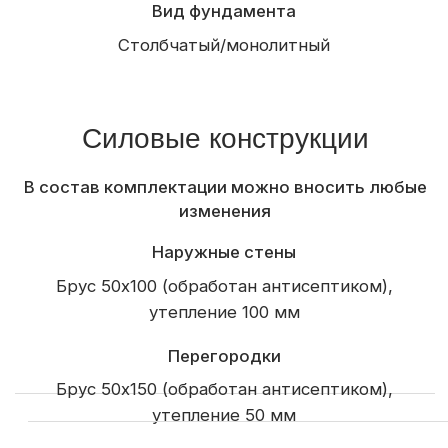
Наружная отделка
Контробрешетка
Отделка свесов кровли
Терраса
Балкон
Крыльцо
Окна и двери