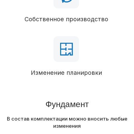
Пол 1 этаж
Брус 50х150 (обработан антисептиком), ОСБ,
утепление 100 мм
Стропильная система
Брус 50х150 (обработан антисептиком),
утепление 100 мм
Кровля
Паро-гидроизоляция
Кровельное покрытие
Металлочерепица
Виниловый сайдинг
Отделка фасада
Водосточная система