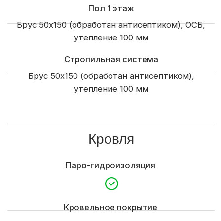
Пятикамерные металлопластиковые окна
Входная дверь
Внутренняя отделка
Отделка стен
OSB
Межэтажная лестница
Электроподготовка
Контробрешетка