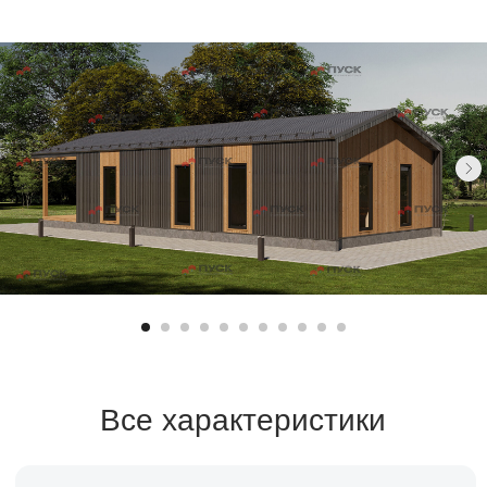
Все характеристики
Санузел
Площадь
1 санузел
78 м²
Спален
Стоимость
2 спальни
уточняйте
Срок строительства
1-2 месяца
Заказать расчет →
Заявка на кредит →