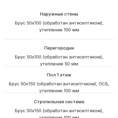
Терраса
Балкон
Крыльцо
Окна и двери
Пятикамерные металлопластиковые окна
Входная дверь