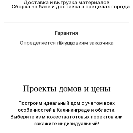
(конец ул. Суворова)
Рассчитать проект →
Строим
Каркасные и СИП дома
Садовые и модульные
дома
Бани
Отзывы
Проекты домов и цены
О компании
Наши работы
Построим идеальный дом с учетом всех
Контакты
особенностей в Калининграде и области.
Выберите из множества готовых проектов или
© Все права защищены, ИП Шум Владимир Сергеевич
закажите индивидуальный!
ИНН 390615131966
Политика конфиденциальности