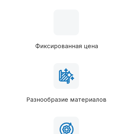
Силовые конструкции
В состав комплектации можно вносить любые
изменения
Наружные стены
Брус 50х100 (обработан антисептиком),
утепление 100 мм
Перегородки
Брус 50х100 (обработан антисептиком),
утепление 50 мм
Пол 1 этаж
Брус 50х150 (обработан антисептиком), ОСБ,
утепление 100 мм
Стропильная система
Брус 50х150 (обработан антисептиком),
утепление 100 мм