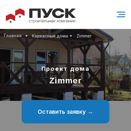
▸
▸
Главная
Каркасные дома
Zimmer
Проект дома
Zimmer
Оставить заявку →
Проект современного одноэтажного дома
54 м²
1 санузел
1 спальня