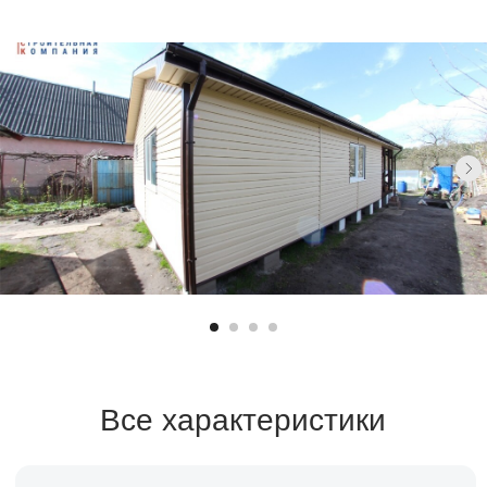
Все характеристики
Санузел
Площадь
1 санузел
54 м²
Спален
Стоимость
1 спальня
уточняйте
Срок строительства
1-2 месяца
Заказать расчет →
Заявка на кредит →