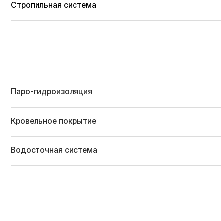
Контробрешетка
Отделка фасада
Отделка свесов кровли
Терраса
Балкон
Крыльцо