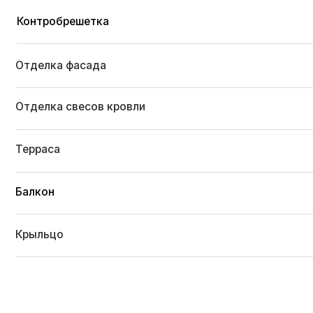
Пятикамерные металлопластиковые окна
Входная дверь
Отделка стен
Межэтажная лестница
Электроподготовка