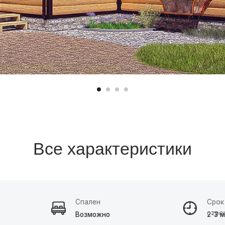
Все характеристики
Спален
Срок
строительства
Возможно
2-3 месяца
азать расчет →
Заявка на кредит →