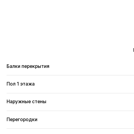
Пол 1 этажа
Наружные стены
Перегородки
Стропильная система
Паро-гидроизоляция
Кровельное покрытие
Водосточная система