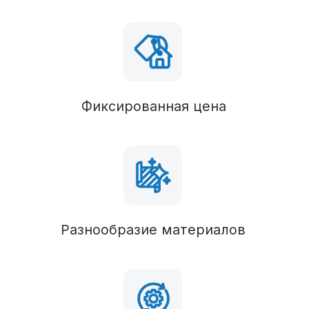
Силовые конструкции
В состав комплектации можно вносить любые
изменения
Наружные стены
Газосиликатный блок 300 (возможен
керамический блок)
Перегородки
Несущая стена
Балки перекрытия
Брус 50х100-150 х200 (обработан антисептиком)
Стропильная система
Брус 50х150 (обработан антисептиком)