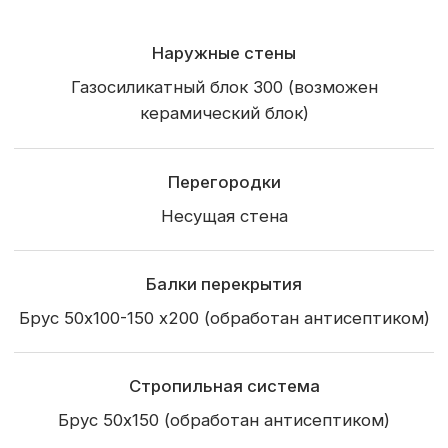
Терраса
Балкон
Крыльцо
Окна и двери
Пятикамерные металлопластиковые окна
По проекту
Входная дверь
Из каталога