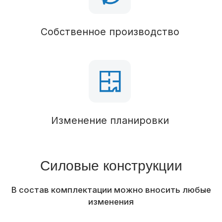
Кровля
Паро-гидроизоляция
Кровельное покрытие
Металлочерепица
Водосточная система
Наружная отделка
Отделка фасада
Отделка свесов кровли