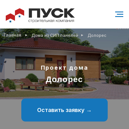
▸
▸
Главная
Дома из СИП панелей
Долорес
Проект дома
Долорес
Оставить заявку →
Проект современного одноэтажного дома
144 м²
2 санузла
3 спальни