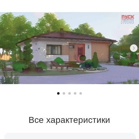
Все характеристики
Санузел
Площадь
2 санузла
144 м²
Спален
Стоимость
3 спальни
Уточняйте
Срок строительства
2-3 месяца
Заказать расчет →
Заявка на кредит →