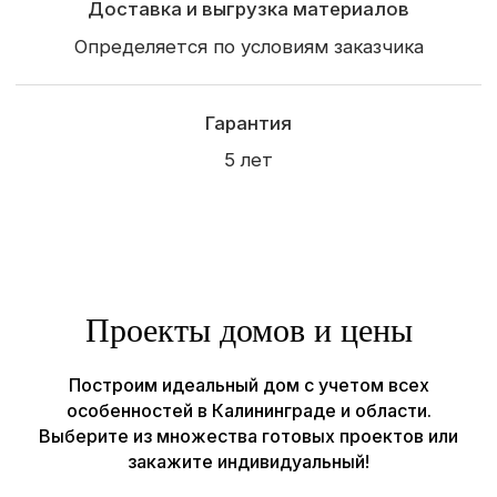
(конец ул. Суворова)
Рассчитать проект →
Строим
Каркасные и СИП дома
Садовые и модульные
дома
Бани
Отзывы
Проекты домов и цены
О компании
Наши работы
Построим идеальный дом с учетом всех
Контакты
особенностей в Калининграде и области.
Выберите из множества готовых проектов или
© Все права защищены, ИП Шум Владимир Сергеевич
закажите индивидуальный!
ИНН 390615131966
Политика конфиденциальности