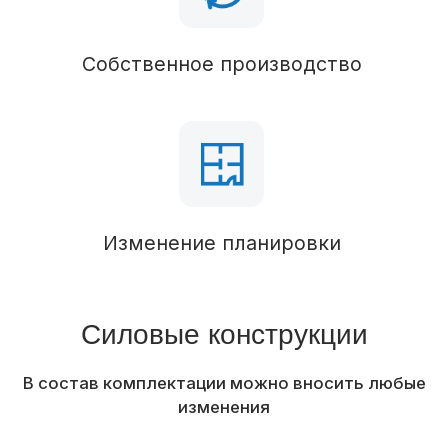
Кровля
Паро-гидроизоляция
Кровельное покрытие
Толь
Водосточная система
Наружная отделка
Отделка фасада
Отделка свесов кровли