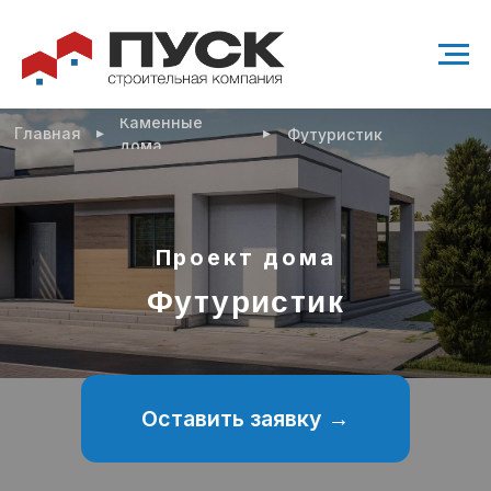
Каменные
▸
▸
Главная
Футуристик
дома
Проект дома
Футуристик
Оставить заявку →
Проект современного одноэтажного дома
125 м²
2 санузла
3 спальни