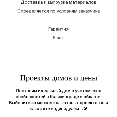
(конец ул. Суворова)
Рассчитать проект →
Строим
Каркасные и СИП дома
Садовые и модульные
дома
Бани
Отзывы
Проекты домов и цены
О компании
Построим идеальный дом с учетом всех
Наши работы
особенностей в Калининграде и области.
Контакты
Выберите из множества готовых проектов или
закажите индивидуальный!
© Все права защищены, ИП Шум Владимир Сергеевич
ИНН 390615131966