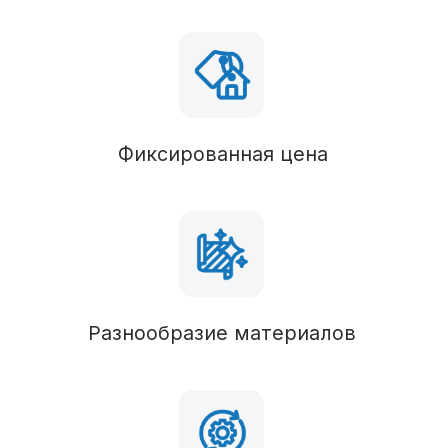
Силовые конструкции
В состав комплектации можно вносить любые
изменения
Наружные стены
Газосиликатный блок 300 (возможен
керамический блок)
Перегородки
Несущая стена