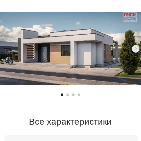
Все характеристики
Санузел
Площадь
2 санузла
125 м²
Спален
Стоимость
3 спальни
Уточняйте
Срок строительства
2-3 месяца
Заказать расчет →
Заявка на кредит →