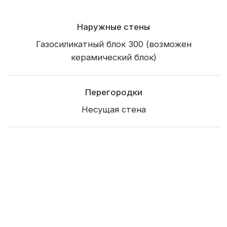
Терраса
Балкон
Крыльцо
Окна и двери
Пятикамерные металлопластиковые окна
По проекту
Входная дверь
Из каталога