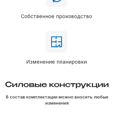
Кровля
Паро-гидроизоляция
Кровельное покрытие
Металлочерепица
Водосточная система
Наружная отделка
Контробрешетка
Отделка фасада