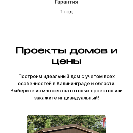
Садовые и модульные
дома
Бани
Отзывы
О компании
Наши работы
Проекты домов и
Контакты
цены
© Все права защищены, ИП Шум Владимир Сергеевич
ИНН 390615131966
Построим идеальный дом с учетом всех
особенностей в Калининграде и области.
Политика конфиденциальности
Пользовательское соглашение
Выберите из множества готовых проектов или
закажите индивидуальный!