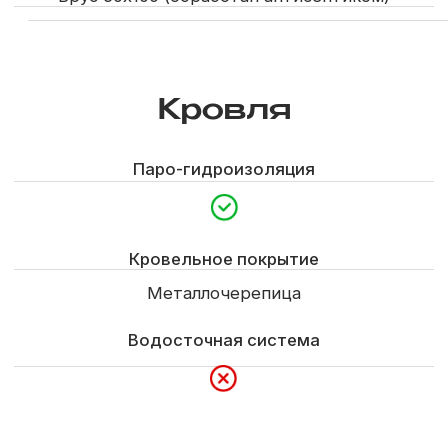
Из каталога
Внутренняя отделка
Отделка стен
Вагонка сосна
Межэтажная лестница
Электроподготовка
Контробрешетка
Моечная
Отделка вагонкой сосна, душевая кабина, бойлер
Парная