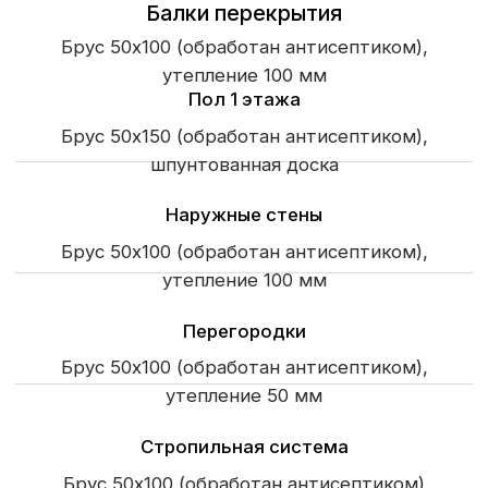
Виниловый сайдинг
Отделка свесов кровли
Терраса
2х3.5м полекарбонат ,палуба лиственница.
105тыс.руб.
Балкон
Крыльцо
Окна и двери
Пятикамерные металлопластиковые окна
По проекту
Входная дверь