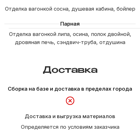
+7 (921) 710-37-55
pusk39@mail.ru
Россия, Калининград, пос. Шоссейное,
ул.Парковая 1-з.
(конец ул. Суворова)
Рассчитать проект →
Строим
Каркасные и СИП дома