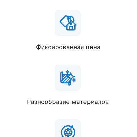
Силовые конструкции
В состав комплектации можно вносить любые
изменения
Балки перекрытия
Брус 50х100 (обработан антисептиком),
утепление 100 мм
Пол 1 этажа
Брус 50х150 (обработан антисептиком),
шпунтованная доска
Наружные стены
Брус 50х100 (обработан антисептиком),
утепление 100 мм
Перегородки
Брус 50х100 (обработан антисептиком),
утепление 50 мм
Стропильная система
Брус 50х100 (обработан антисептиком)