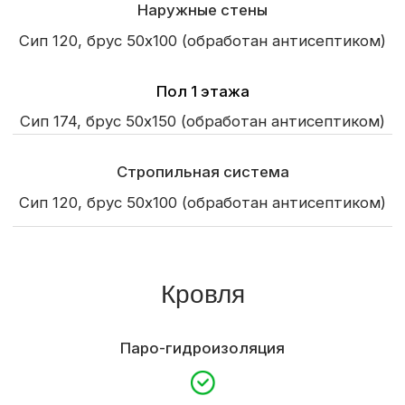
Крыльцо
Окна и двери
Пятикамерные металлопластиковые окна
По проекту
Входная дверь
Из каталога
Внутренняя отделка
Отделка стен
OSB