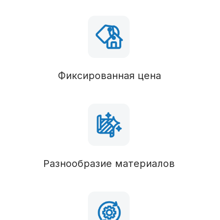
Силовые конструкции
В состав комплектации можно вносить любые
изменения
Наружные стены
Сип 120, брус 50х100 (обработан антисептиком)
Пол 1 этажа
Сип 174, брус 50х150 (обработан антисептиком)
Стропильная система
Сип 120, брус 50х100 (обработан антисептиком)
Кровля
Паро-гидроизоляция