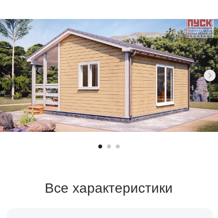
Все характеристики
Санузел
Площадь
1 санузел
36 м²
Спален
Стоимость
1 спальня
Уточняйте
Срок строительства
1-2 месяца
Заказать расчет →
Заявка на кредит →