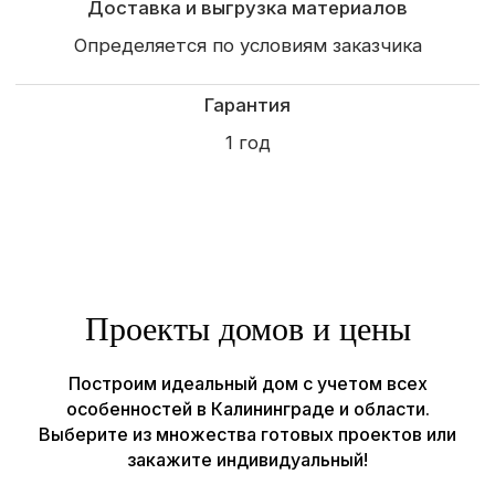
(конец ул. Суворова)
Рассчитать проект →
Строим
Каркасные и СИП дома
Садовые и модульные
дома
Бани
Отзывы
Проекты домов и цены
О компании
Наши работы
Построим идеальный дом с учетом всех
Контакты
особенностей в Калининграде и области.
Выберите из множества готовых проектов или
© Все права защищены, ИП Шум Владимир Сергеевич
закажите индивидуальный!
ИНН 390615131966
Политика конфиденциальности