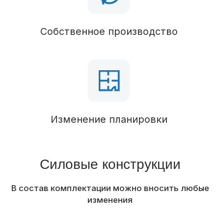
Кровельное покрытие
Профлист
Водосточная система
Наружная отделка
Отделка фасада
OSB
Отделка свесов кровли
Терраса
Балкон