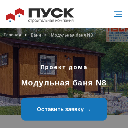
▸
▸
Главная
Бани
Модульная баня N8
Проект дома
Модульная баня N8
Оставить заявку →
Проект современного одноэтажного дома
28,8 м²
Возможно
Возможно