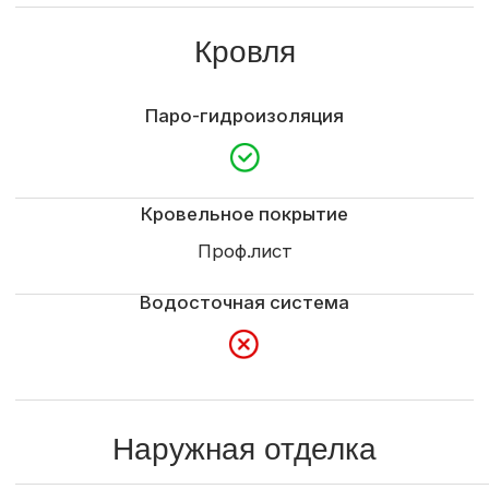
Внутренняя отделка
Отделка стен
OSB
Межэтажная лестница
Электроподготовка
Обрешетка
Моечная
Отделка вагонкой сосна, душевая кабина, бойлер
Парная
Отделка вагонкой липа, осина, полок двойной,
дровяная печь, сэндвич-труба, отдушина