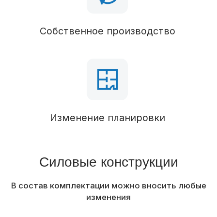
Кровля
Паро-гидроизоляция
Кровельное покрытие
Проф.лист
Водосточная система
Наружная отделка
Контробрешетка
Отделка фасада
Проф.лист