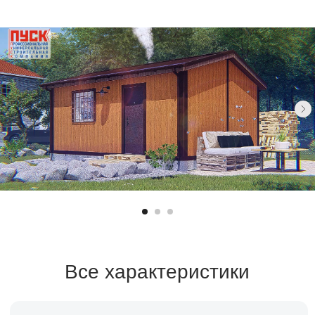
Все характеристики
Санузел
Площадь
Возможно
28,8 м²
Спален
Стоимость
Возможно
по запросу
Срок строительства
1-2 месяца
Заказать расчет →
Заявка на кредит →