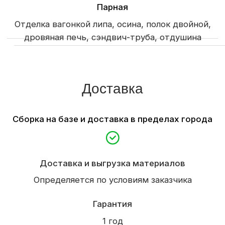
+7 (921) 710-37-55
pusk39@mail.ru
Россия, Калининград, пос. Шоссейное,
ул.Парковая 1-з.
(конец ул. Суворова)
Рассчитать проект →
Строим
Каркасные и СИП дома
Садовые и модульные
дома
Бани