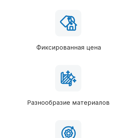
Силовые конструкции
В состав комплектации можно вносить любые
изменения
Наружные стены
Брус 50х100 (обработан антисептиком),
утепление 100 мм
Перегородки
Брус 50х100 (обработан антисептиком),
утепление 50 мм
Пол
Брус 50х100 (обработан антисептиком),
шпунтованная доска
Стропильная система
Брус 50х100 (обработан антисептиком),
утепление 100 мм