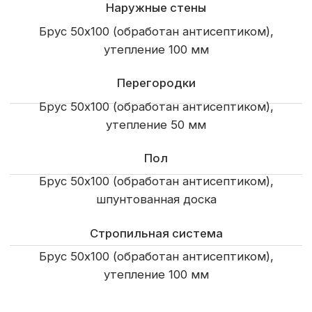
Отделка свесов кровли
Терраса
Балкон
Крыльцо
Окна и двери
Пятикамерные металлопластиковые окна
По проекту
Входная дверь
Из каталога