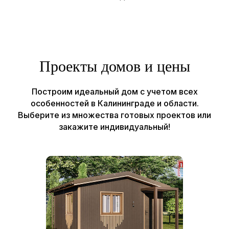
Отзывы
О компании
Наши работы
Контакты
Проекты домов и цены
© Все права защищены, ИП Шум Владимир Сергеевич
Построим идеальный дом с учетом всех
ИНН 390615131966
особенностей в Калининграде и области.
Политика конфиденциальности
Выберите из множества готовых проектов или
Пользовательское соглашение
закажите индивидуальный!